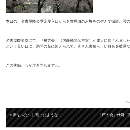
本日の、名古屋能楽堂楽屋入口から名古屋城のお堀をのぞんで撮影。雲
名古屋能楽堂にて、『飛雲会』（内藤飛能師主宰）が盛大に催されまし
という良い日に、満開の花に迎えられて、皆さん素晴らしい舞台を披露
この季節、心が浮き立ちますね。
Cat
« 瓜をふたつに割ったような‥
「芦の会」仕舞『西