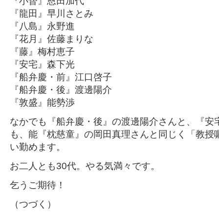
『小督』恩田加代
『龍田』早川さとみ
『八島』永野進
『花月』佐藤まりな
『藤』梅村恵子
『安宅』森下光
『船弁慶・前』江口啓子
『船弁慶・後』渡邊陽介
『敦盛』能勢渉
なかでも『船弁慶・後』の渡邊陽介さんと、『安
も、能『枕慈童』の岡田真理さんと同じく「教授
い勤めます。
お二人とも30代。やる気満々です。
乞うご期待！
（つづく）