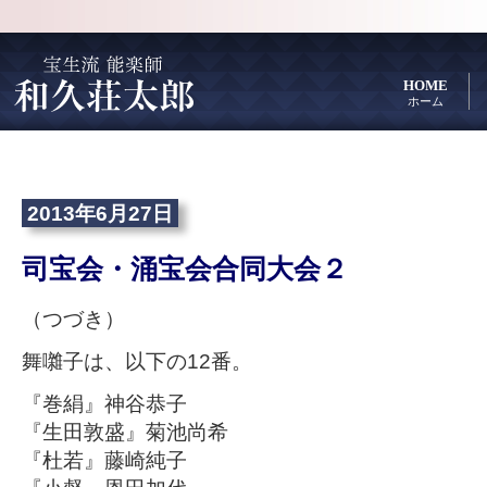
HOME
ホーム
2013年6月27日
司宝会・涌宝会合同大会２
（つづき）
舞囃子は、以下の12番。
『巻絹』神谷恭子
『生田敦盛』菊池尚希
『杜若』藤崎純子