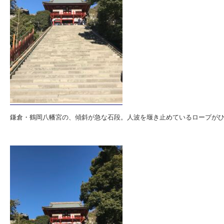
鎌倉・鶴岡八幡宮の、傾斜が急な石段。人波を堰き止めているロープが