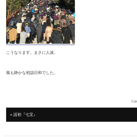
こうなります。まさに人波。
風も静かな初詣日和でした。
Cat
« 謡初『七宝』