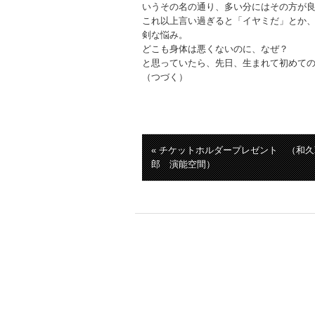
いうその名の通り、多い分にはその方が
これ以上言い過ぎると「イヤミだ」とか
剣な悩み。
どこも身体は悪くないのに、なぜ？
と思っていたら、先日、生まれて初めて
（つづく）
« チケットホルダープレゼント （和
郎 演能空間）