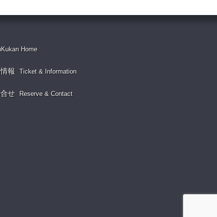
uKukan Home
演情報
Ticket & Information
い合せ
Reserve & Contact