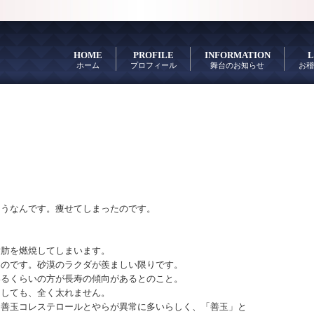
HOME
PROFILE
INFORMATION
L
ホーム
プロフィール
舞台のお知らせ
お稽
そうなんです。痩せてしまったのです。
脂肪を燃焼してしまいます。
いのです。砂漠のラクダが羨ましい限りです。
いるくらいの方が長寿の傾向があるとのこと。
をしても、全く太れません。
。善玉コレステロールとやらが異常に多いらしく、「善玉」と