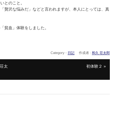
良いとのこと。
、「贅沢な悩みだ」などと言われますが、本人にとっては、真
の「貧血」体験をしました。
Category -
日記
作成者 :
和久 荘太郎
久荘太
初体験２ »