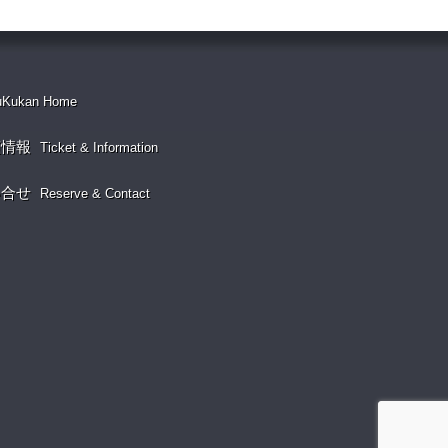
uKukan Home
演情報
Ticket & Information
い合せ
Reserve & Contact