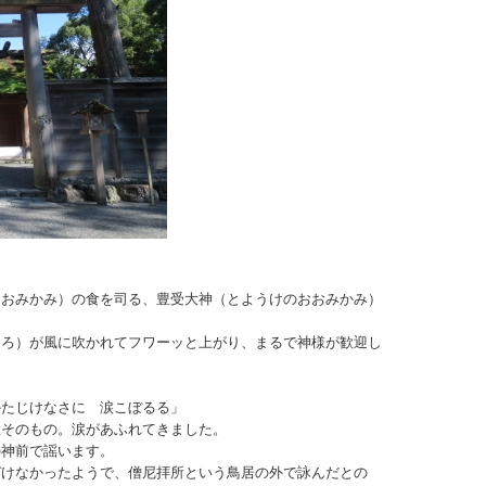
おおみかみ）の食を司る、豊受大神（とようけのおおみかみ）
ほろ）が風に吹かれてフワーッと上がり、まるで神様が歓迎し
かたじけなさに 涙こぼるる」
歌そのもの。涙があふれてきました。
の神前で謡います。
づけなかったようで、僧尼拝所という鳥居の外で詠んだとの