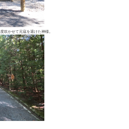
２度吹かせて元寇を退けた神様。