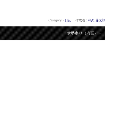
Category -
日記
作成者 :
和久 荘太郎
伊勢参り（内宮） »