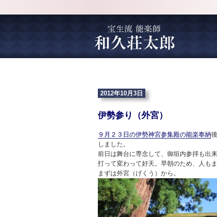
2012年10月3日
伊勢参り（外宮）
９月２３日の伊勢神宮参集殿の能楽奉納
しました。
前日は舞台に専念して、御垣内参拝も出
打って変わって好天。早朝のため、人も
まずは外宮（げくう）から。