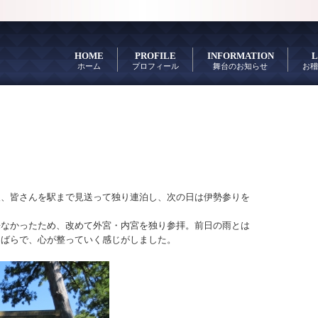
HOME
PROFILE
INFORMATION
L
ホーム
プロフィール
舞台のお知らせ
お稽
後、皆さんを駅まで見送って独り連泊し、次の日は伊勢参りを
来なかったため、改めて外宮・内宮を独り参拝。前日の雨とは
まばらで、心が整っていく感じがしました。