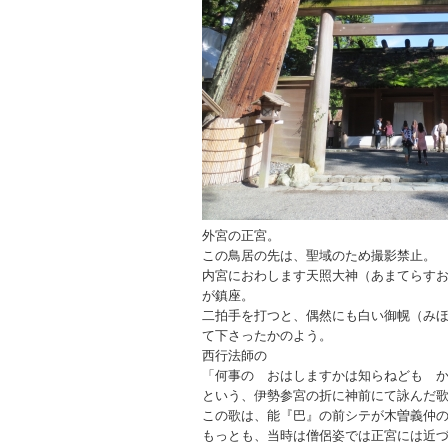
外宮の正宮。
この鳥居の先は、聖域のため撮影禁止。
内宮におわします天照大神（あまてらす
が鎮座。
二拍手を打つと、偶然にも白い御幌（み
て下さったかのよう。
西行法師の
「何事の おはしますかは知らねども 
という、伊勢参宮の折に神前にて詠んだ
この歌は、能『巴』の前シテが木曽義仲
もっとも、当時は僧侶姿では正宮には近