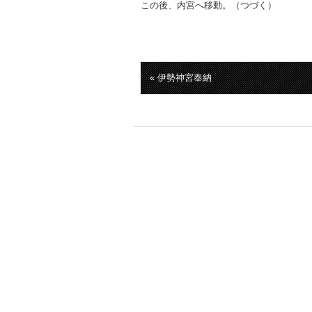
この後、内宮へ移動。（つづく）
« 伊勢神宮奉納