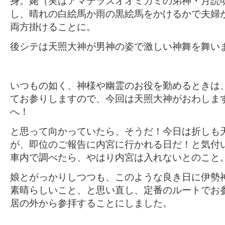
身。姥（実はアマテラスオオミカミの弟神・月読
し、晴れの白絵馬か雨の黒絵馬をかけるかで夫婦
両方掛けることに。
後シテは天照大神が男神の姿で激しい神舞を舞い
いつもの如く、神様や幽霊のお役を勤めるときは
てお参りしますので、今回は天照大神がおわしま
へ！
と思って向かっていたら、そうだ！今日は折しも
が、即位のご報告に内宮に行かれる日だ！と気付
車内で調べたら、やはり内宮は入れないとのこと
娘とがっかりしつつも、このような良き日に伊勢
素晴らしいこと、と思い直し、定番のルートでお
居の外から参拝することにしました。