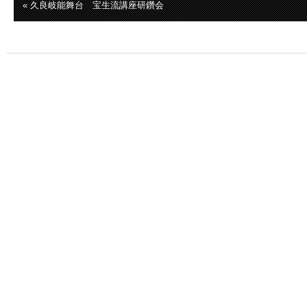
« 久良岐能舞台 宝生流講座研鑽会