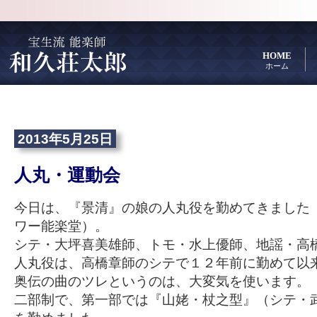
HOME
ホーム
2013年5月25日
人丸・運動会
今日は、『景清』の娘の人丸役を勤めてきました
ワー能楽堂）。
シテ・大坪喜美雄師、トモ・水上優師、地謡・高
人丸役は、高橋章師のシテで１２年前に勤めて以
奥伝の曲のツレというのは、大変気を使います。
二部制で、第一部では『山姥・杖之型』（シテ・