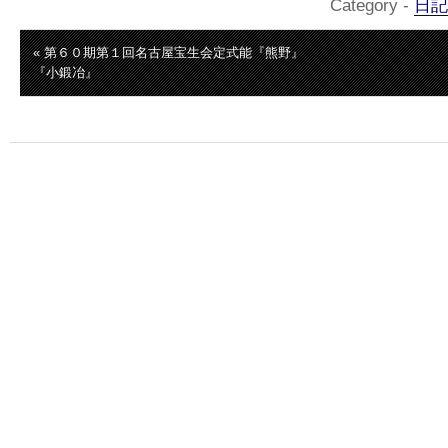
Category -
日記
« 第６０期第１回名古屋宝生会定式能『熊野』
『小鍛冶』