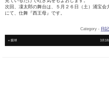
見ているだけで吐き気をもよおします。
次回、凜太郎の舞台は、５月２６日（土）涌宝会
にて、仕舞『西王母』です。
Category -
日記
« 眼球
3月1