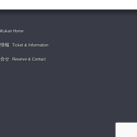
uKukan Home
演情報
Ticket & Information
い合せ
Reserve & Contact