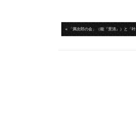
« 「満次郎の会」（能『景清』）と「