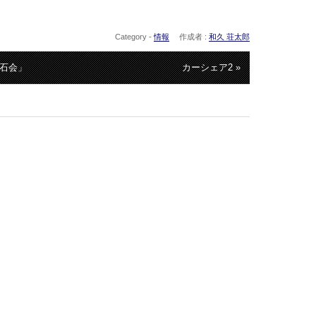
Category -
情報
作成者 :
和久 荘太郎
叶石会」
カーシェア2 »