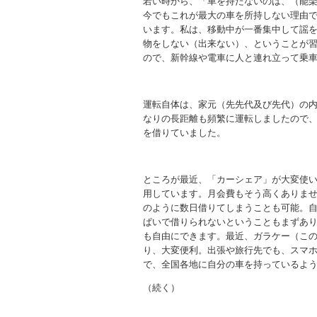
若い時から、「車を持たないのは、（能
今でもこれが最大の車を所持しない理由
います。私は、移動中が一番集中して謡
物をしない（出来ない）、ということが
ので、新幹線や電車に人と連れ立って乗
運転自体は、家元（先先代及び先代）の
なりの長距離も頻繁に運転しましたので
を借りていました。
ところが最近、「カーシェア」が大変使
用しています。月会費もそう高くありませ
のように数日借りてしまうことも可能。
ぱいで借りられないということもまずあ
も自由にできます。最近、ガラケー（こ
り、大変便利。出張や旅行先でも、スマ
で、全国各地に自分の車を持っているよ
（続く）