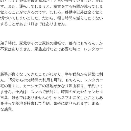
楽師として）身体を鍛える為だ」と言い張っていました。実は
です。また、運転してしまうと、稽古をする時間が減ってしま
を覚えることができるのです。むしろ、移動中以外は全く覚え
習慣づいてしまいました。だから、稽古時間を減らしたくない
車することがあまり好きではありません。
内弟子時代、家元やそのご家族の運転で、都内はもちろん、か
、不安はありません。家族旅行などで必要な時は、レンタカー
い勝手が良くなってきたことがわかり、半年程前から頻繁に利
ん。15分からの短時間の利用も可能、もちろん、レンタカー
自宅の近くに、カーシェアの基地がかなり沢山有り、予約いっ
りません。予約は、スマホで便利に。時間の変更やキャンセル
の言葉、好きではありませんが）からスマホに戻したこともあ
ホを使って基地を検索して予約。気軽に借りられます。まる
うな感覚。