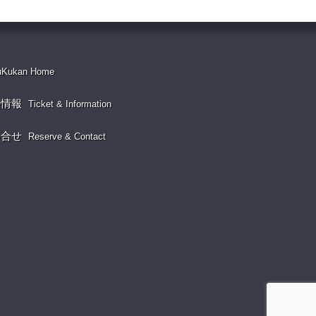
uKukan Home
演情報
Ticket & Information
い合せ
Reserve & Contact