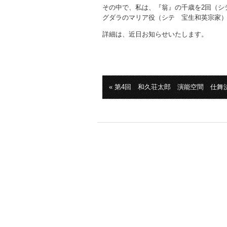
その中で、私は、『翁』の千歳を2回（シ
グダラのマリア役（シテ 宝生和英宗家
詳細は、近日お知らせいたします。
« 第4回 和久荘太郎 演能空間 仕舞