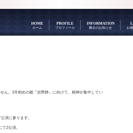
HOME
PROFILE
INFORMATION
L
ホーム
プロフィール
舞台のお知らせ
お稽
せん。3月初めの能『吉野静』に向けて、精神が集中してい
ア公演に参ります。
にて2公演。