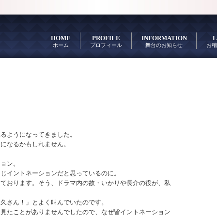
HOME
PROFILE
INFORMATION
L
ホーム
プロフィール
舞台のお知らせ
お稽
れるようになってきました。
いになるかもしれません。
ション。
同じイントネーションだと思っているのに。
えております。そう、ドラマ内の故・いかりや長介の役が、私
和久さん！」とよく叫んでいたのです。
も見たことがありませんでしたので、なぜ皆イントネーション