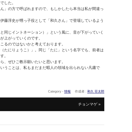
んでした。
さん」の方で呼ばれますので、もしかしたら本当は私が間違っ
。
き伊藤淳史が甥っ子役として「和久さん」で登場しているよう
。
郎と同じイントネーション）」という風に、音が下がっていく
音が上がっていくのです。
起こるのではないかと考えております。
子（たにりょうこ）」。同じ「たに」という名字でも、前者は
ます。
たら、ぜひご教示願いたいと思います。
ということは、私もまだまだ暇人の領域を出られない凡庸で
Category -
情報
作成者 :
和久 荘太郎
チョンマゲ »