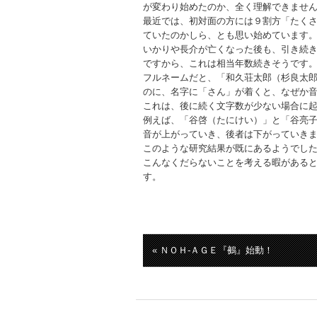
が変わり始めたのか、全く理解できませ
最近では、初対面の方には９割方「たく
ていたのかしら、とも思い始めています
いかりや長介が亡くなった後も、引き続
ですから、これは相当年数続きそうです
フルネームだと、「和久荘太郎（杉良太
のに、名字に「さん」が着くと、なぜか
これは、後に続く文字数が少ない場合に
例えば、「谷啓（たにけい）」と「谷亮
音が上がっていき、後者は下がっていき
このような研究結果が既にあるようでし
こんなくだらないことを考える暇がある
す。
« ＮＯＨ-ＡＧＥ『鵺』始動！