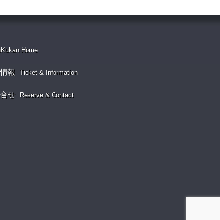
uKukan Home
演情報
Ticket & Information
い合せ
Reserve & Contact