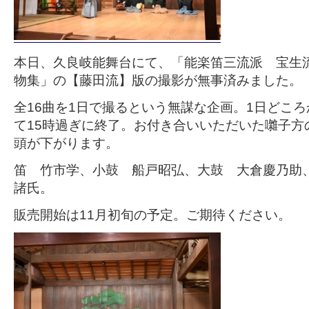
本日、久良岐能舞台にて、「能楽笛三流派 宝生
物集」の【藤田流】版の撮影が無事済みました。
全16曲を1日で撮るという無謀な企画。1日どころ
て15時過ぎに終了。お付き合いいただいた囃子方
頭が下がります。
笛 竹市学、小鼓 船戸昭弘、大鼓 大倉慶乃助
諸氏。
販売開始は11月初旬の予定。ご期待ください。