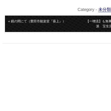
Category -
未分類
« 鏡の間にて（豊田市能楽堂『葵上』）
【一噌流】も無
派 宝生