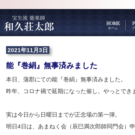
HOME
P
ホーム
プ
2021年11月3日
能『巻絹』無事済みました
本日、蒲郡にての能『巻絹』無事済みました。
昨年、コロナ禍で延期になった催し。やっとでき
実は今日から日曜日までが正念場の第一弾。
明日4日は、あまねく会（辰巳満次郎師同門会）