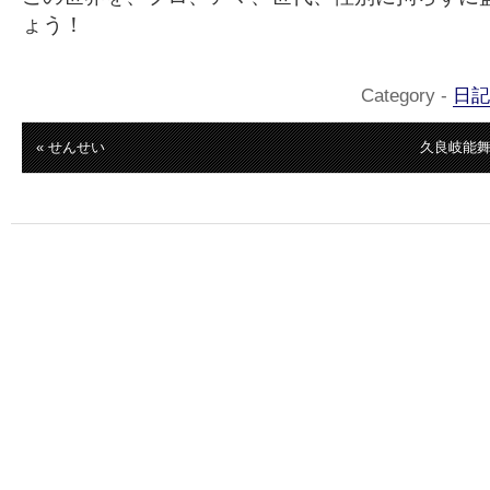
ょう！
Category -
日記
« せんせい
久良岐能舞