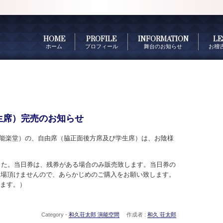
HOME
PROFILE
INFORMATION
LE
ホーム
プロフィール
舞台のお知らせ
お稽
生席）完売のお知らせ
宝生能楽堂）の、自由席（脇正面後方席及び学生席）は、お陰様
した。当日券は、残券がある場合のみ販売致します。当日券の
入場頂けませんので、あらかじめのご購入をお願い致します。
ります。）
Category -
和久荘太郎 演能空間
作成者 :
和久 荘太郎