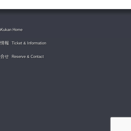
uKukan Home
演情報
Ticket & Information
い合せ
Reserve & Contact