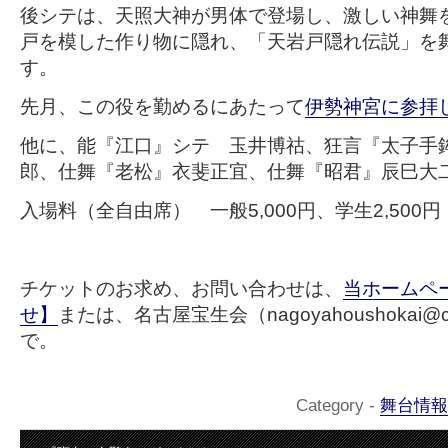
後シテは、天照大神が男体で登場し、激しい神舞
戸を模した作り物に隠れ、「天岩戸隠れ伝説」を
す。
先月、この役を勤めるにあたって
伊勢神宮に参拝
他に、能『江口』シテ 玉井博祜、狂言『太子手
郎、仕舞『老松』衣斐正宜、仕舞『昭君』辰巳大
入場料（全自由席） 一般5,000円、学生2,500円
チケットのお求め、お問い合わせは、
当ホームペ
せ】
または、名古屋宝生会（nagoyahoushokai@cast
で。
Category -
舞台情報