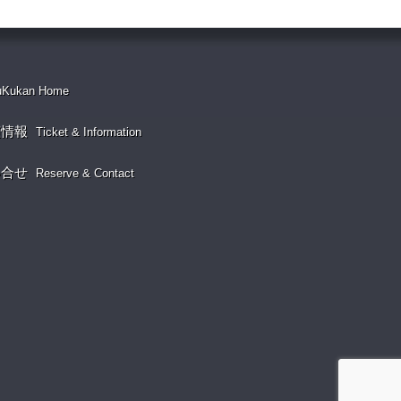
uKukan Home
演情報
Ticket & Information
い合せ
Reserve & Contact