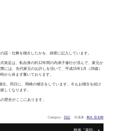
曲の謡・仕舞を稽古したかを、綿密に記入しています。
式発足は、私自身の約12年間の内弟子修行が済んで、家元か
際には、先代家元のお許しを頂いて、平成15年1月（28歳）
の時から休まず書いております。
稽古。同日に、岡崎の稽古をしています。今もお稽古を続け
と嬉しくなります。
私の歴史がここにあります。
Category -
日記
作成者 :
和久 荘太郎
映画『昼顔』 »