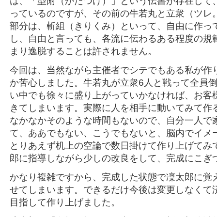
は、「型附（かたつけ）」という伝書が存在して
っているのですが、その前の牛若丸と立衆（ツレ
部分は、斬組（きりくみ）といって、自由に作っ
し、自由と言っても、各流に伝わるある程度の規
まり逸脱することは許されません。
今回は、当然ながら主催者でシテでもある私が作
か苦心しました。牛若丸が立衆6人と戦って全員
い中でも徐々に盛り上がっていかなければ、お客
きてしまいます。実際に人を相手に動いてみて作
なかなかそのような時間もないので、自分一人で
て、ああでもない、こうでもないと、脳内でイメ
とりあえず机上の空論で数日掛けて作り上げてみ
郎に指導しながら少しの改良をして、完成にこぎ
かなり複雑ですから、完成した状態で凜太郎に覚
せてしまいます。できるだけ今後は変更しなくて
目指して作り上げました。