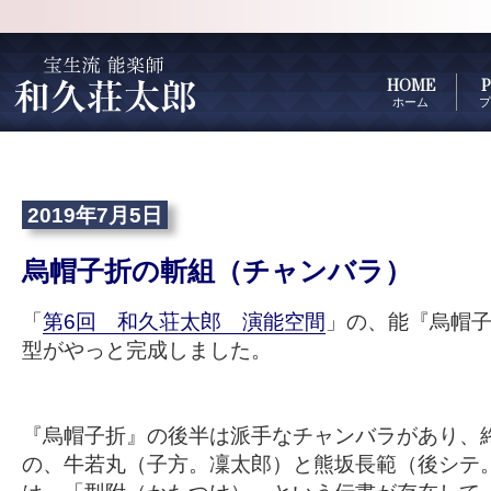
HOME
P
ホーム
プ
2019年7月5日
烏帽子折の斬組（チャンバラ）
「
第6回 和久荘太郎 演能空間
」の、能『烏帽
型がやっと完成しました。
『烏帽子折』の後半は派手なチャンバラがあり、
の、牛若丸（子方。凜太郎）と熊坂長範（後シテ