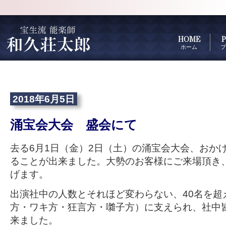
HOME
P
ホーム
プ
2018年6月5日
涌宝会大会 盛会にて
去る6月1日（金）2日（土）の涌宝会大会、おか
ることが出来ました。大勢のお客様にご来場頂き
げます。
出演社中の人数とそれほど変わらない、40名を超
方・ワキ方・狂言方・囃子方）に支えられ、社中
来ました。