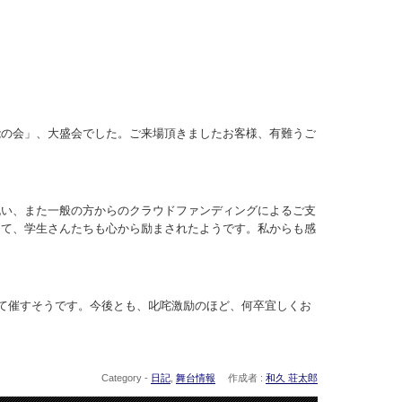
能の会」、大盛会でした。ご来場頂きましたお客様、有難うご
祝い、また一般の方からのクラウドファンディングによるご支
って、学生さんたちも心から励まされたようです。私からも感
にて催すそうです。今後とも、叱咤激励のほど、何卒宜しくお
Category -
日記
,
舞台情報
作成者 :
和久 荘太郎