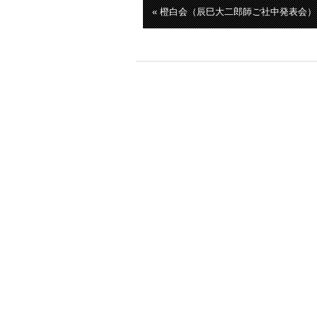
« 橙白会（辰巳大二郎師ご社中発表会）