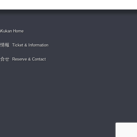
uKukan Home
演情報
Ticket & Information
い合せ
Reserve & Contact