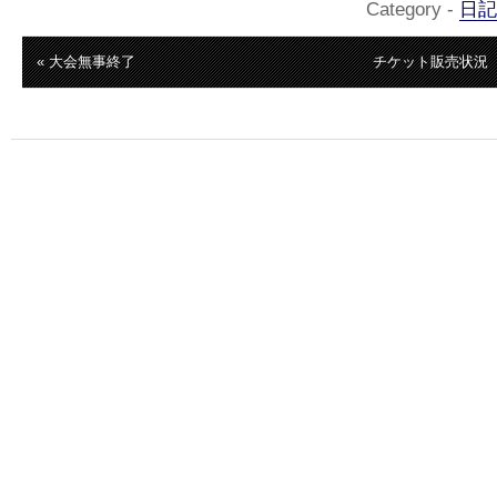
Category -
日記
« 大会無事終了
チケット販売状況（