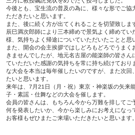
三方に教授嘱託免状をめでたく授与しました。
今後とも、宝生流の普及の為に、様々な形でご協
ただきたいと思います。
また、後に続く方が出てくれることを切望致しま
辰巳満次郎師により三本締めで景気よく締めてい
様、気持ちよく帰途についていただいたことと思
また、開会の会主挨拶ではしどろもどろでうまく
きませんでしたが、地元名古屋の能楽師の皆さん
ていただいた感謝の気持ちを常に持ち続けており
な大会を本当は毎年催したいのですが、また次回
たいと思います。
来年は、7月21日（月・祝）東京・神楽坂の矢来
子・素謡・仕舞などの大会を催します。
会員の皆さんは、もちろん今から万難を排してご
何を発表したいか、今から楽しみにお考えになっ
お客様もぜひまたご来場いただきたいと思います