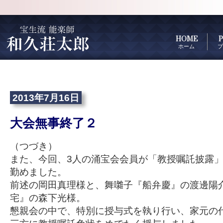
HOME
P
ホーム
プ
2013年7月16日
大会無事終了２
（つづき）
また、今回、3人の涌宝会会員が「教授嘱託披露
勤めました。
前述の岡田真理様と、舞囃子『船弁慶』の渡邊陽
宅』の森下光様。
懇親会の中で、特別に授与式を執り行い、家元の