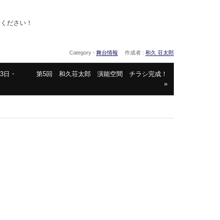
場ください！
Category -
舞台情報
作成者 :
和久 荘太郎
3日・
第5回 和久荘太郎 演能空間 チラシ完成！
»