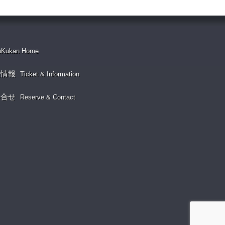
uKukan Home
演情報
Ticket & Information
い合せ
Reserve & Contact