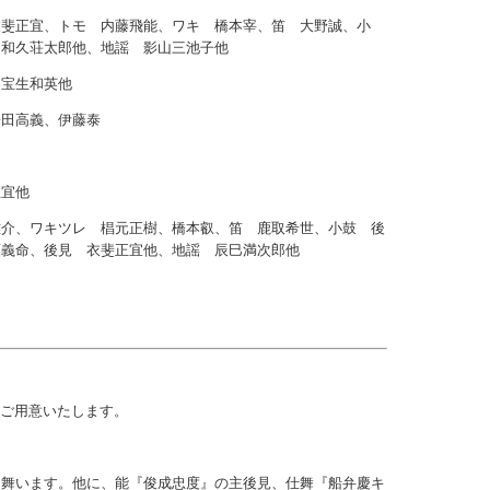
衣斐正宜、トモ 内藤飛能、ワキ 橋本宰、笛 大野誠、小
 和久荘太郎他、地謡 影山三池子他
 宝生和英他
松田高義、伊藤泰
正宜他
雅介、ワキツレ 椙元正樹、橋本叡、笛 鹿取希世、小鼓 後
頭義命、後見 衣斐正宜他、地謡 辰巳満次郎他
券もご用意いたします。
を舞います。他に、能『俊成忠度』の主後見、仕舞『船弁慶キ