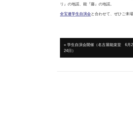
リ』の地謡、能『藤』の地謡。
全宝連学生自演会
と合わせて、ぜひご来
« 学生自演会開催（名古屋能楽堂 6月2
24日）