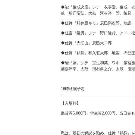
◆能『俊成忠度』シテ 衣斐愛、俊成 
鼓 船戸昭弘、大鼓 河村裕一郎、後見
◆仕舞『船弁慶キリ』辰巳満次郎、地謡
◆狂言『鏡男』シテ 野口隆行、アド 
◆仕舞『大江山』辰巳大二郎
◆仕舞『鵜飼』和久荘太郎 地謡 衣斐
◆能『藤』シテ 宝生和英、ワキ 飯冨
藤嘉津幸、大鼓 河村眞之介、太鼓 鬼
16時終演予定
【入場料】
鑑賞券5,000円、学生券2,000円。当日
私は、最初の解説を勤め、仕舞『鵜飼』