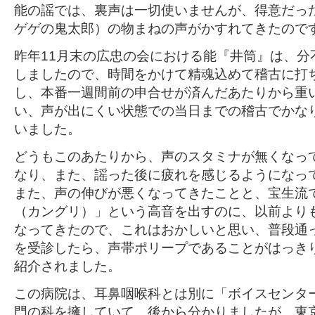
能の謡では、裏声は一切使いませんが、得意だっ
ゲゲの鬼太郎）の物まねの声がかすれてきたので
昨年11月末の広忠の会における能『井筒』は、分
しましたので、時間をかけて精魂込めて稽古に打
し、本番一週間前の申合せが済んだあたりから重
い、声が出にくい状態での当日までの稽古でかな
いました。
どうもこのあたりから、声のスタミナが無くなっ
なり、また、謡った後に疲れを感じるようになっ
また、声の伸びが悪くなってきたことと、宝生流
（カングリ）」という高音を出すのに、以前より
なってきたので、これはおかしいと思い、普段通
を受診したら、声帯ポリープであることがはっき
紹介されました。
この病院は、耳鼻咽喉科とは別に「ボイスセンタ
門の科を擁していて、後から分かりましたが、東