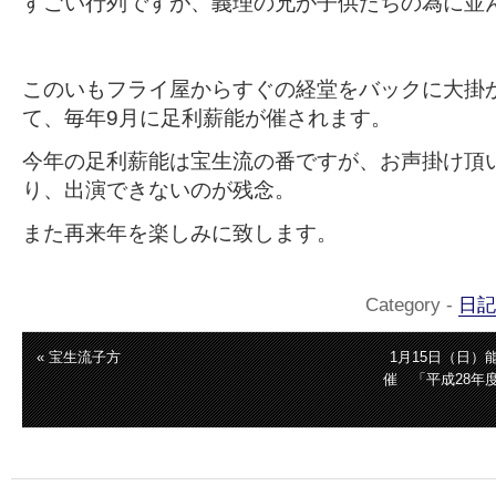
すごい行列ですが、義理の兄が子供たちの為に並
このいもフライ屋からすぐの経堂をバックに大掛
て、毎年9月に足利薪能が催されます。
今年の足利薪能は宝生流の番ですが、お声掛け頂
り、出演できないのが残念。
また再来年を楽しみに致します。
Category -
日記
« 宝生流子方
1月15日（日
催 「平成28年