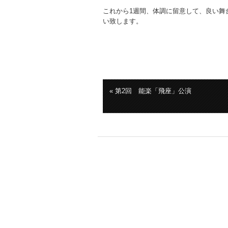
これから1週間、体調に留意して、良い舞
い致します。
« 第2回 能楽「飛座」公演