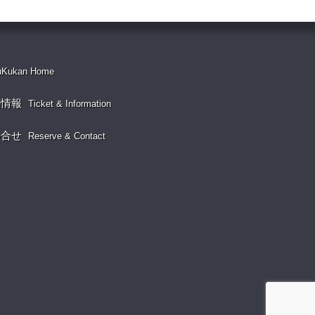
uKukan Home
演情報
Ticket & Information
い合せ
Reserve & Contact