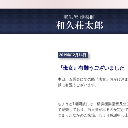
2019年12月14日
『班女』有難うございました
本日、五雲会にての能『班女』おかげさ
誠に有難うございます。
ちょうど1週間後には、横浜能楽堂普及公
で完売しており、当日券が出るのか定か
つまったなかのご来場、心より感謝申し