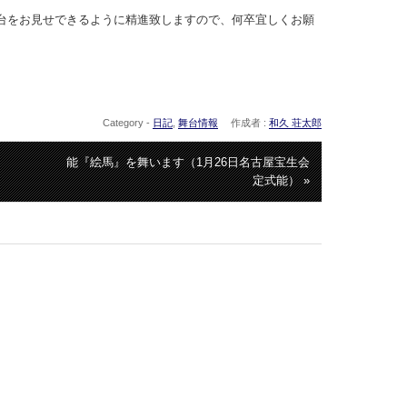
台をお見せできるように精進致しますので、何卒宜しくお願
Category -
日記
,
舞台情報
作成者 :
和久 荘太郎
能『絵馬』を舞います（1月26日名古屋宝生会
定式能） »