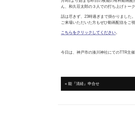
月9日より始まる昨日の夜能の有料動画配
ん、和久荘太郎の３人での打ち上げトー
話は尽きず、23時過ぎまで掛かりました
ご来場いただいた方もぜひ動画配信をご
こちらをクリックしてください
。
今日は、神戸市の湊川神社にてのTTR主
« 能『清経』申合せ