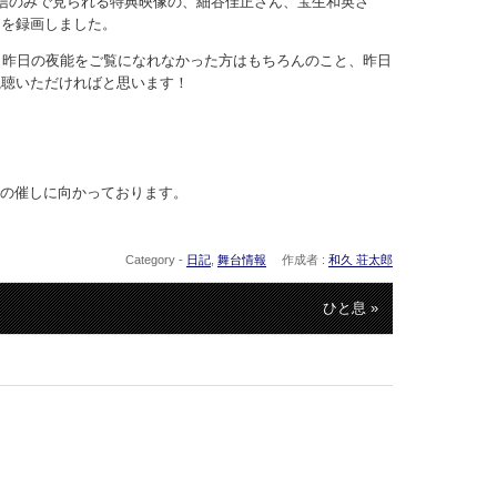
信のみで見られる特典映像の、細谷佳正さん、宝生和英さ
クを録画しました。
。昨日の夜能をご覧になれなかった方はもちろんのこと、昨日
視聴いただければと思います！
催の催しに向かっております。
Category -
日記
,
舞台情報
作成者 :
和久 荘太郎
ひと息 »