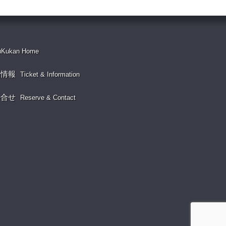
uKukan Home
演情報
Ticket & Information
い合せ
Reserve & Contact